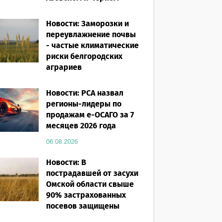
морях
Новости: Заморозки и
06.08.2026
переувлажнение почвы
- частые климатические
риски белгородских
аграриев
06.08.2026
Новости: РСА назвал
регионы-лидеры по
продажам е-ОСАГО за 7
месяцев 2026 года
06.08.2026
Новости: В
пострадавшей от засухи
Омской области свыше
90% застрахованных
посевов защищены
полисом «от ЧС»