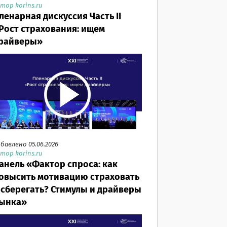
тор korins.ru
ленарная дискуссия Часть II
Рост страхования: ищем
райверы»
бавлено 05.06.2026
тор korins.ru
анель «Фактор спроса: как
овысить мотивацию страховать
 сберегать? Стимулы и драйверы
ынка»