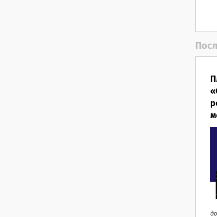
Посл
П
«
р
м
до