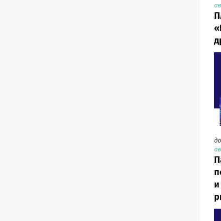
ав
П
«
д
до
ав
П
п
и
р