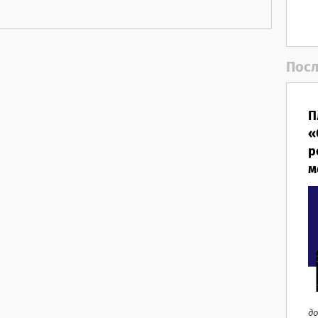
Посл
П
«
р
м
до