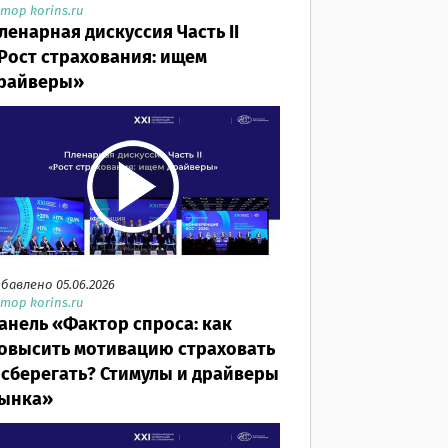
тор korins.ru
ленарная дискуссия Часть II
Рост страхования: ищем
райверы»
бавлено 05.06.2026
тор korins.ru
анель «Фактор спроса: как
овысить мотивацию страховать
 сберегать? Стимулы и драйверы
ынка»