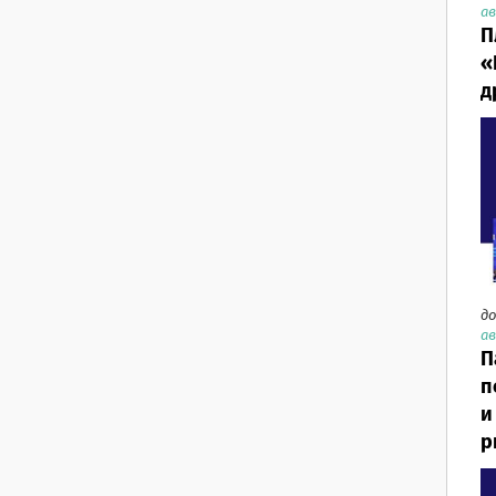
ав
П
«
д
до
ав
П
п
и
р