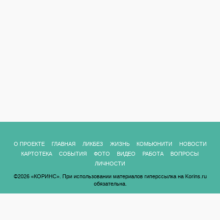
О ПРОЕКТЕ
ГЛАВНАЯ
ЛИКБЕЗ
ЖИЗНЬ
КОМЬЮНИТИ
НОВОСТИ
КАРТОТЕКА
СОБЫТИЯ
ФОТО
ВИДЕО
РАБОТА
ВОПРОСЫ
ЛИЧНОСТИ
©2026 «КОРИНС». При использовании материалов гиперссылка на Korins.ru
обязательна.