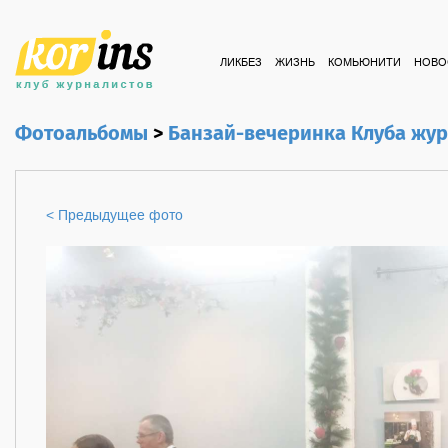
ЛИКБЕЗ
ЖИЗНЬ
КОМЬЮНИТИ
НОВО
Фотоальбомы
>
Банзай-вечеринка Клуба жу
< Предыдущее фото