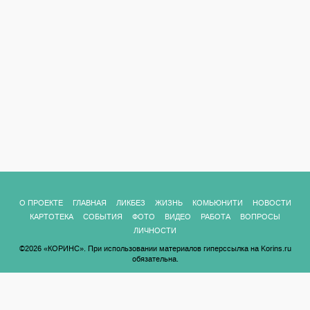
О ПРОЕКТЕ
ГЛАВНАЯ
ЛИКБЕЗ
ЖИЗНЬ
КОМЬЮНИТИ
НОВОСТИ
КАРТОТЕКА
СОБЫТИЯ
ФОТО
ВИДЕО
РАБОТА
ВОПРОСЫ
ЛИЧНОСТИ
©2026 «КОРИНС». При использовании материалов гиперссылка на Korins.ru
обязательна.