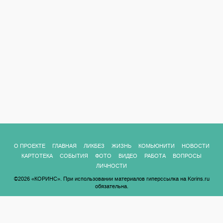
О ПРОЕКТЕ
ГЛАВНАЯ
ЛИКБЕЗ
ЖИЗНЬ
КОМЬЮНИТИ
НОВОСТИ
КАРТОТЕКА
СОБЫТИЯ
ФОТО
ВИДЕО
РАБОТА
ВОПРОСЫ
ЛИЧНОСТИ
©2026 «КОРИНС». При использовании материалов гиперссылка на Korins.ru
обязательна.