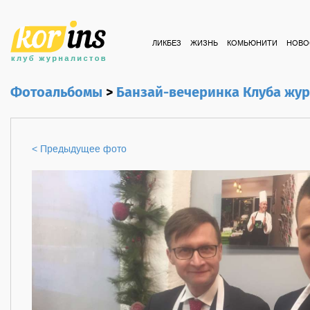
ЛИКБЕЗ
ЖИЗНЬ
КОМЬЮНИТИ
НОВО
Фотоальбомы
>
Банзай-вечеринка Клуба жу
< Предыдущее фото