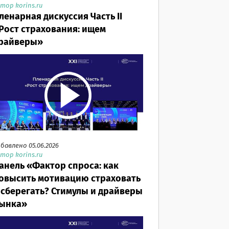
тор korins.ru
ленарная дискуссия Часть II
Рост страхования: ищем
райверы»
бавлено 05.06.2026
тор korins.ru
анель «Фактор спроса: как
овысить мотивацию страховать
 сберегать? Стимулы и драйверы
ынка»