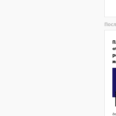
Посл
П
«
р
м
до