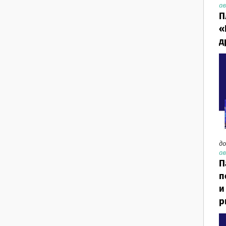
ав
П
«
д
до
ав
П
п
и
р