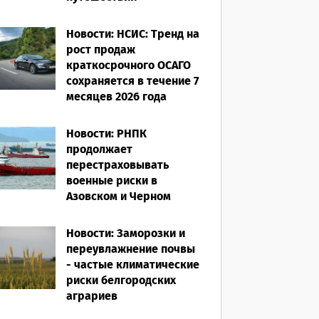
07.08.2026
Новости: НСИС: Тренд на
рост продаж
краткосрочного ОСАГО
сохраняется в течение 7
месяцев 2026 года
06.08.2026
Новости: РНПК
продолжает
перестраховывать
военные риски в
Азовском и Черном
морях
Новости: Заморозки и
06.08.2026
переувлажнение почвы
- частые климатические
риски белгородских
аграриев