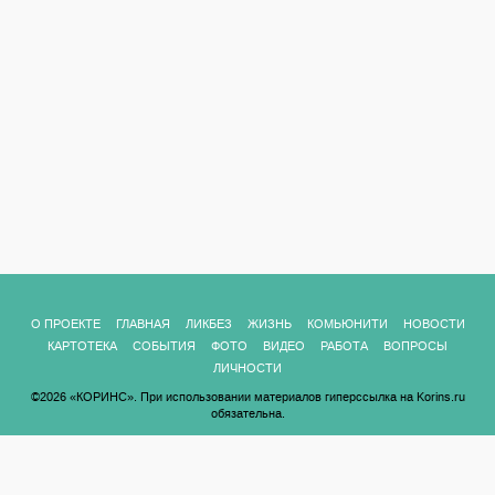
О ПРОЕКТЕ
ГЛАВНАЯ
ЛИКБЕЗ
ЖИЗНЬ
КОМЬЮНИТИ
НОВОСТИ
КАРТОТЕКА
СОБЫТИЯ
ФОТО
ВИДЕО
РАБОТА
ВОПРОСЫ
ЛИЧНОСТИ
©2026 «КОРИНС». При использовании материалов гиперссылка на Korins.ru
обязательна.