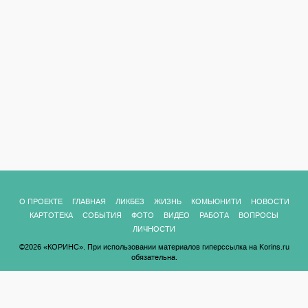
О ПРОЕКТЕ
ГЛАВНАЯ
ЛИКБЕЗ
ЖИЗНЬ
КОМЬЮНИТИ
НОВОСТИ
КАРТОТЕКА
СОБЫТИЯ
ФОТО
ВИДЕО
РАБОТА
ВОПРОСЫ
ЛИЧНОСТИ
©2026 «КОРИНС». При использовании материалов гиперссылка на Korins.ru
обязательна.