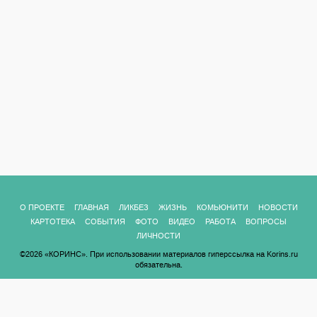
О ПРОЕКТЕ
ГЛАВНАЯ
ЛИКБЕЗ
ЖИЗНЬ
КОМЬЮНИТИ
НОВОСТИ
КАРТОТЕКА
СОБЫТИЯ
ФОТО
ВИДЕО
РАБОТА
ВОПРОСЫ
ЛИЧНОСТИ
©2026 «КОРИНС». При использовании материалов гиперссылка на Korins.ru
обязательна.