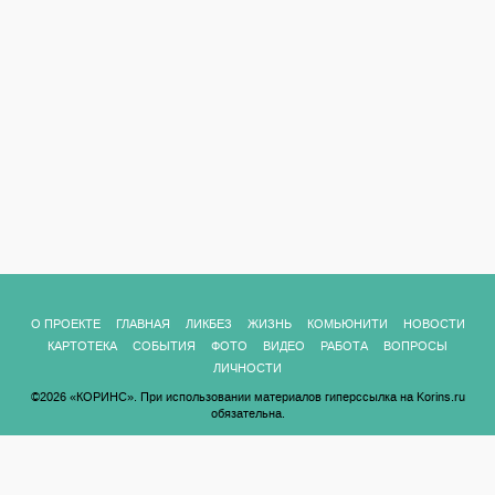
О ПРОЕКТЕ
ГЛАВНАЯ
ЛИКБЕЗ
ЖИЗНЬ
КОМЬЮНИТИ
НОВОСТИ
КАРТОТЕКА
СОБЫТИЯ
ФОТО
ВИДЕО
РАБОТА
ВОПРОСЫ
ЛИЧНОСТИ
©2026 «КОРИНС». При использовании материалов гиперссылка на Korins.ru
обязательна.