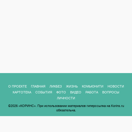
О ПРОЕКТЕ
ГЛАВНАЯ
ЛИКБЕЗ
ЖИЗНЬ
КОМЬЮНИТИ
НОВОСТИ
КАРТОТЕКА
СОБЫТИЯ
ФОТО
ВИДЕО
РАБОТА
ВОПРОСЫ
ЛИЧНОСТИ
©2026 «КОРИНС». При использовании материалов гиперссылка на Korins.ru
обязательна.