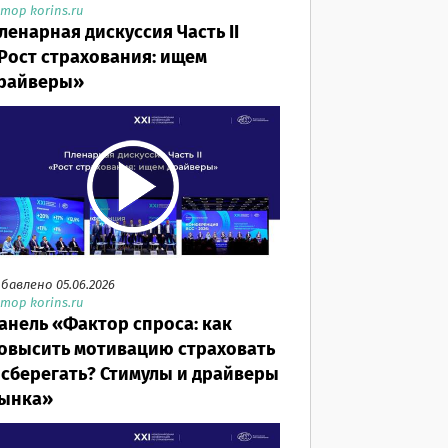
тор korins.ru
ленарная дискуссия Часть II
Рост страхования: ищем
райверы»
бавлено 05.06.2026
тор korins.ru
анель «Фактор спроса: как
овысить мотивацию страховать
 сберегать? Стимулы и драйверы
ынка»