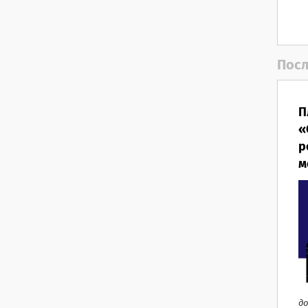
Посл
П
«
р
м
до