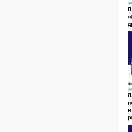
ав
П
«
д
до
ав
П
п
и
р