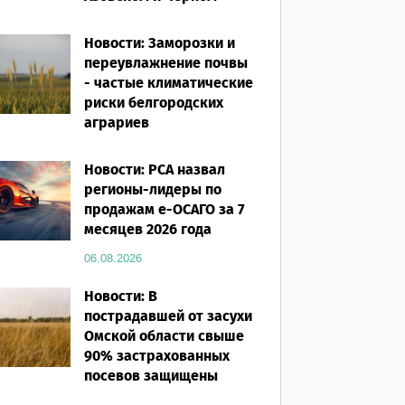
морях
Новости: Заморозки и
06.08.2026
переувлажнение почвы
- частые климатические
риски белгородских
аграриев
06.08.2026
Новости: РСА назвал
регионы-лидеры по
продажам е-ОСАГО за 7
месяцев 2026 года
06.08.2026
Новости: В
пострадавшей от засухи
Омской области свыше
90% застрахованных
посевов защищены
полисом «от ЧС»