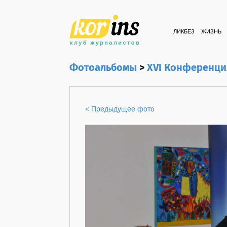
ЛИКБЕЗ
ЖИЗНЬ
Фотоальбомы
>
XVI Конференци
< Предыдущее фото