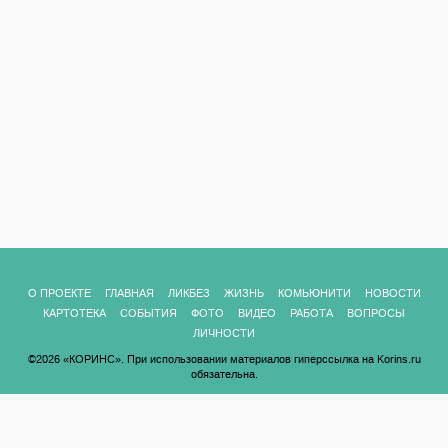
О ПРОЕКТЕ
ГЛАВНАЯ
ЛИКБЕЗ
ЖИЗНЬ
КОМЬЮНИТИ
НОВОСТИ
КАРТОТЕКА
СОБЫТИЯ
ФОТО
ВИДЕО
РАБОТА
ВОПРОСЫ
ЛИЧНОСТИ
©2026 «КОРИНС». При использовании материалов гиперссылка на Korins.ru
обязательна.