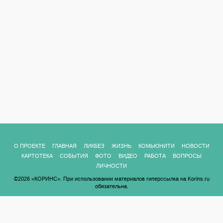
О ПРОЕКТЕ
ГЛАВНАЯ
ЛИКБЕЗ
ЖИЗНЬ
КОМЬЮНИТИ
НОВОСТИ
КАРТОТЕКА
СОБЫТИЯ
ФОТО
ВИДЕО
РАБОТА
ВОПРОСЫ
ЛИЧНОСТИ
©2026 «КОРИНС». При использовании материалов гиперссылка на Korins.ru
обязательна.