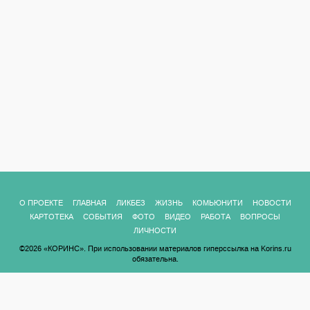
О ПРОЕКТЕ
ГЛАВНАЯ
ЛИКБЕЗ
ЖИЗНЬ
КОМЬЮНИТИ
НОВОСТИ
КАРТОТЕКА
СОБЫТИЯ
ФОТО
ВИДЕО
РАБОТА
ВОПРОСЫ
ЛИЧНОСТИ
©2026 «КОРИНС». При использовании материалов гиперссылка на Korins.ru
обязательна.