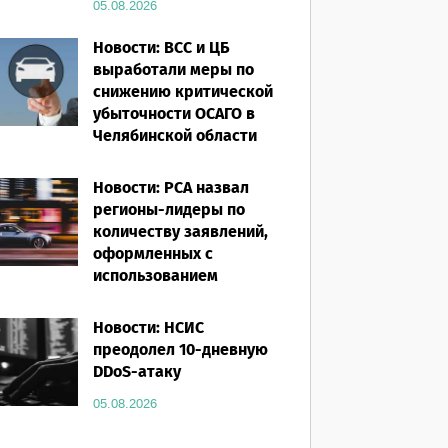
05.08.2026
Новости: ВСС и ЦБ
выработали меры по
снижению критической
убыточности ОСАГО в
Челябинской области
05.08.2026
Новости: РСА назвал
регионы-лидеры по
количеству заявлений,
оформленных с
использованием
европротокола за
первое полугодие 2026
Новости: НСИС
года
преодолел 10-дневную
DDoS-атаку
05.08.2026
05.08.2026