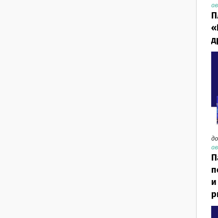
ав
П
«
д
до
ав
П
п
и
р