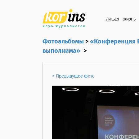
ЛИКБЕЗ
ЖИЗНЬ
Фотоальбомы
>
«Конференция В
выполнима»
>
< Предыдущее фото