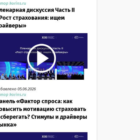
тор korins.ru
ленарная дискуссия Часть II
Рост страхования: ищем
райверы»
бавлено 05.06.2026
тор korins.ru
анель «Фактор спроса: как
овысить мотивацию страховать
 сберегать? Стимулы и драйверы
ынка»