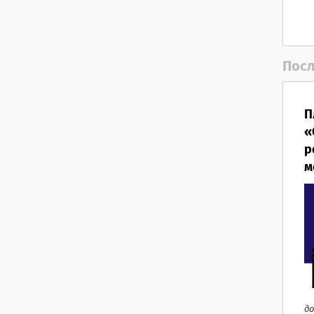
Посл
П
«
р
м
до