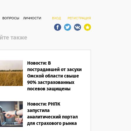
ВОПРОСЫ
ЛИЧНОСТИ
ВХОД
РЕГИСТРАЦИЯ
йте также
Новости: В
пострадавшей от засухи
Омской области свыше
90% застрахованных
посевов защищены
полисом «от ЧС»
Новости: РНПК
05.08.2026
запустила
аналитический портал
для страхового рынка