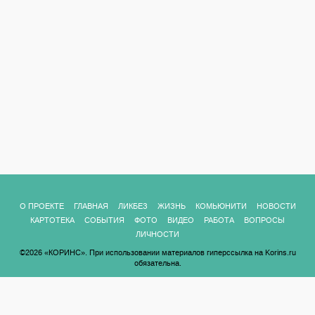
О ПРОЕКТЕ
ГЛАВНАЯ
ЛИКБЕЗ
ЖИЗНЬ
КОМЬЮНИТИ
НОВОСТИ
КАРТОТЕКА
СОБЫТИЯ
ФОТО
ВИДЕО
РАБОТА
ВОПРОСЫ
ЛИЧНОСТИ
©2026 «КОРИНС». При использовании материалов гиперссылка на Korins.ru
обязательна.