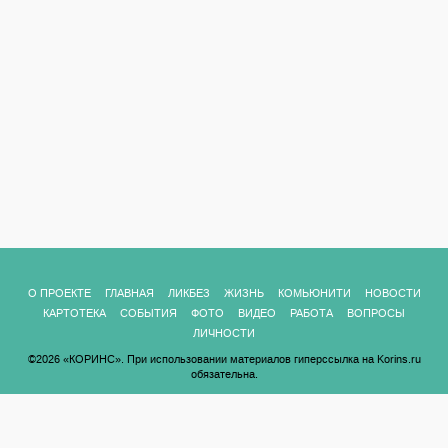
О ПРОЕКТЕ
ГЛАВНАЯ
ЛИКБЕЗ
ЖИЗНЬ
КОМЬЮНИТИ
НОВОСТИ
КАРТОТЕКА
СОБЫТИЯ
ФОТО
ВИДЕО
РАБОТА
ВОПРОСЫ
ЛИЧНОСТИ
©2026 «КОРИНС». При использовании материалов гиперссылка на Korins.ru
обязательна.