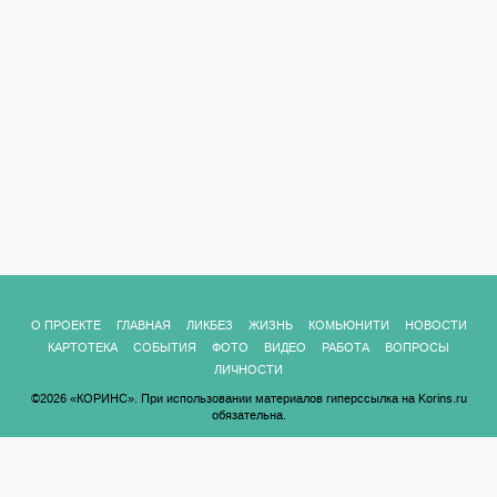
О ПРОЕКТЕ
ГЛАВНАЯ
ЛИКБЕЗ
ЖИЗНЬ
КОМЬЮНИТИ
НОВОСТИ
КАРТОТЕКА
СОБЫТИЯ
ФОТО
ВИДЕО
РАБОТА
ВОПРОСЫ
ЛИЧНОСТИ
©2026 «КОРИНС». При использовании материалов гиперссылка на Korins.ru
обязательна.