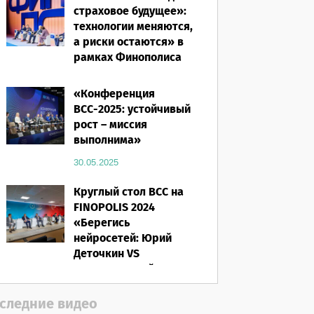
страховое будущее»:
технологии меняются,
а риски остаются» в
рамках Финополиса
2025
«Конференция
16.03.2026
ВСС-2025: устойчивый
рост – миссия
выполнима»
30.05.2025
Круглый стол ВСС на
FINOPOLIS 2024
«Берегись
нейросетей: Юрий
Деточкин VS
искусственный
интеллект»
следние видео
12.11.2024