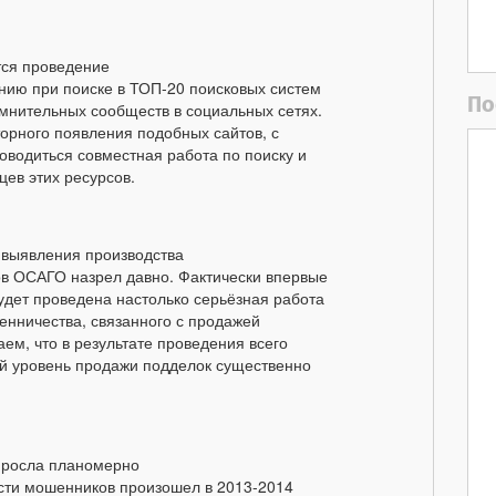
тся проведение
ию при поиске в ТОП-20 поисковых систем
По
омнительных сообществ в социальных сетях.
торного появления подобных сайтов, с
водиться совместная работа по поиску и
ев этих ресурсов.
 выявления производства
ов ОСАГО назрел давно. Фактически впервые
удет проведена настолько серьёзная работа
нничества, связанного с продажей
ем, что в результате проведения всего
й уровень продажи подделок существенно
в росла планомерно
сти мошенников произошел в 2013-2014