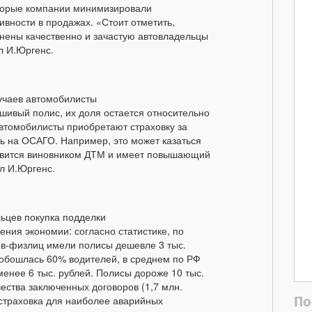
оторые компании минимизировали
тивности в продажах. «Стоит отметить,
нены качественно и зачастую автовладельцы
ал И.Юргенс.
лучаев автомобилисты
ивый полис, их доля остается относительно
автомобилисты приобретают страховку за
ить на ОСАГО. Например, это может казаться
новится виновником ДТМ и имеет повышающий
ал И.Юргенс.
ьцев покупка подделки
ения экономии: согласно статистике, по
ев-физлиц имели полисы дешевле 3 тыс.
й обошлась 60% водителей, в среднем по РФ
енее 6 тыс. рублей. Полисы дороже 10 тыс.
ества заключенных договоров (1,7 млн.
По
т страховка для наиболее аварийных