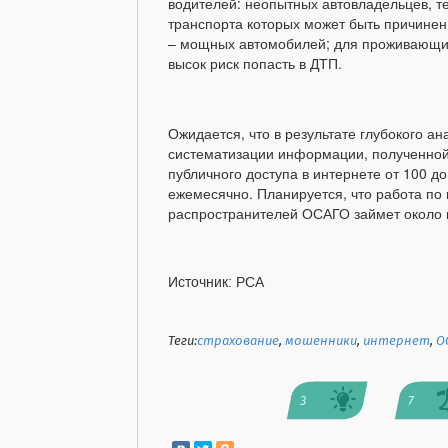
водителей: неопытных автовладельцев, тех
транспорта которых может быть причине
– мощных автомобилей; для проживающих в
высок риск попасть в ДТП.
Ожидается, что в результате глубокого ан
систематизации информации, полученной 
публичного доступа в интернете от 100 до
ежемесячно. Планируется, что работа по
распространителей ОСАГО займет около 
Источник: РСА
Теги:
страхование
,
мошенники
,
интернет
,
О
3
7