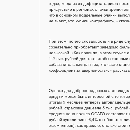
годах, когда из-за дефицита тарифа нек
присутствие в регионах с точки зрения ак
что в основном поддельные бланки выпол
не знают, что купили контрафакт», - сказ
При этом, по его словам, хоть и в ряде с
сознательно приобретают заведомо фальш
невысокой. «Как правило, в этом случае 
1-2 тыс. рублей для того, чтобы сэконом
соблазнительным для тех, кто часто ста
коэффициент за аварийность», - рассказ
Однако для добропорядочных автовладел
вряд ли может быть интересной с точки зр
итогам 9 месяцев четверть автовладельц
рублей, страховка дешевле 5 тыс. рубле
средняя цена полиса ОСАГО составляет м
рублей купили лишь 6,4% от общего колич
экземпляров), как правило, столько стои