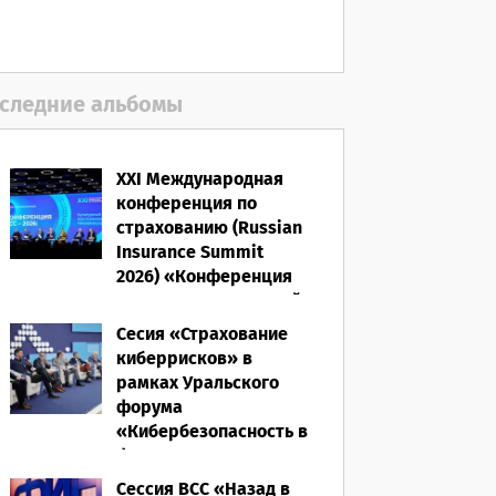
06.08.2026
следние альбомы
XXI Международная
конференция по
страхованию (Russian
Insurance Summit
2026) «Конференция
ВСС-2026: Культурный
код страхования/
Сесия «Страхование
Человеческий
киберрисков» в
фактор»
рамках Уральского
форума
28.05.2026
«Кибербезопасность в
финансах» 2026
Сессия ВСС «Назад в
16.03.2026