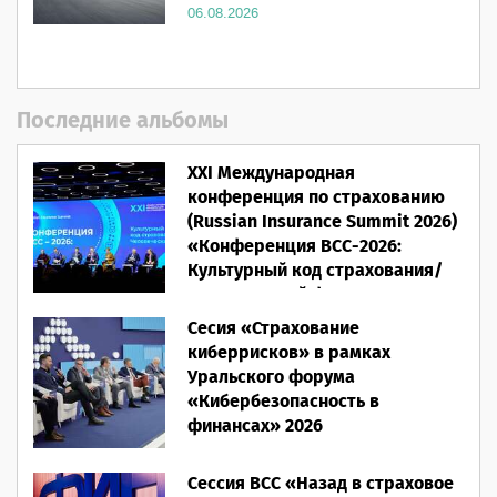
06.08.2026
Последние альбомы
XXI Международная
конференция по страхованию
(Russian Insurance Summit 2026)
«Конференция ВСС-2026:
Культурный код страхования/
Человеческий фактор»
Сесия «Страхование
28.05.2026
киберрисков» в рамках
Уральского форума
«Кибербезопасность в
финансах» 2026
16.03.2026
Сессия ВСС «Назад в страховое