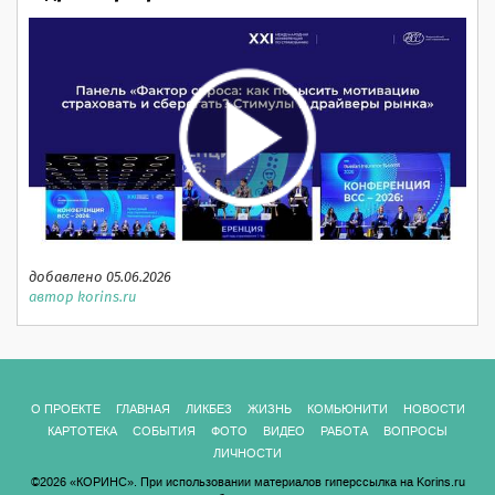
добавлено 05.06.2026
автор korins.ru
О ПРОЕКТЕ
ГЛАВНАЯ
ЛИКБЕЗ
ЖИЗНЬ
КОМЬЮНИТИ
НОВОСТИ
КАРТОТЕКА
СОБЫТИЯ
ФОТО
ВИДЕО
РАБОТА
ВОПРОСЫ
ЛИЧНОСТИ
©2026 «КОРИНС». При использовании материалов гиперссылка на Korins.ru