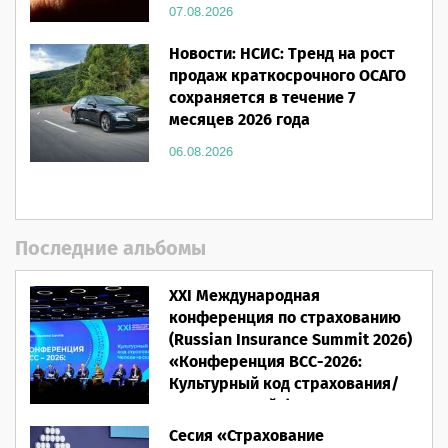
07.08.2026
Новости: НСИС: Тренд на рост
продаж краткосрочного ОСАГО
сохраняется в течение 7
месяцев 2026 года
06.08.2026
Последние альбомы
XXI Международная
конференция по страхованию
(Russian Insurance Summit 2026)
«Конференция ВСС-2026:
Культурный код страхования/
Человеческий фактор»
Сесия «Страхование
28.05.2026