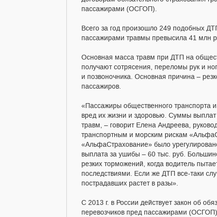
пассажирами (ОСГОП).
Всего за год произошло 249 подобных Д
пассажирами травмы превысила 41 млн 
Основная масса травм при ДТП на общес
получают сотрясения, переломы рук и но
и позвоночника. Основная причина – ре
пассажиров.
«Пассажиры общественного транспорта и
вред их жизни и здоровью. Суммы выплат 
травм, – говорит Елена Андреева, руково
транспортным и морским рискам «АльфаС
«АльфаСтрахование» было урегулировано
выплата за ушибы – 60 тыс. руб. Большин
резких торможений, когда водитель пыта
последствиями. Если же ДТП все-таки слу
пострадавших растет в разы».
С 2013 г. в России действует закон об об
перевозчиков пред пассажирами (ОСГОП),