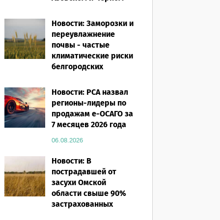
морях
Новости: Заморозки и
06.08.2026
переувлажнение
почвы - частые
климатические риски
белгородских
аграриев
Новости: РСА назвал
06.08.2026
регионы-лидеры по
продажам е-ОСАГО за
7 месяцев 2026 года
06.08.2026
Новости: В
пострадавшей от
засухи Омской
области свыше 90%
застрахованных
посевов защищены