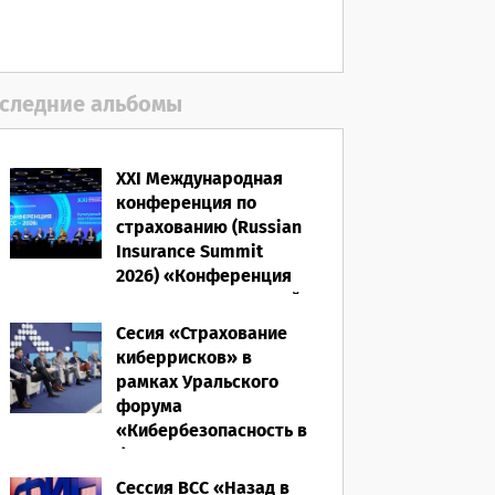
полисом «от ЧС»
05.08.2026
следние альбомы
XXI Международная
конференция по
страхованию (Russian
Insurance Summit
2026) «Конференция
ВСС-2026: Культурный
код страхования/
Сесия «Страхование
Человеческий
киберрисков» в
фактор»
рамках Уральского
форума
28.05.2026
«Кибербезопасность в
финансах» 2026
Сессия ВСС «Назад в
16.03.2026