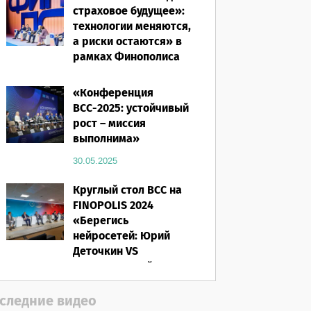
страховое будущее»:
технологии меняются,
а риски остаются» в
рамках Финополиса
2025
«Конференция
16.03.2026
ВСС-2025: устойчивый
рост – миссия
выполнима»
30.05.2025
Круглый стол ВСС на
FINOPOLIS 2024
«Берегись
нейросетей: Юрий
Деточкин VS
искусственный
интеллект»
следние видео
12.11.2024