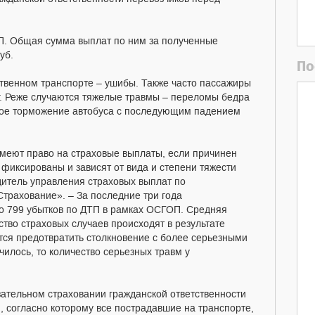
ТП. Общая сумма выплат по ним за полученные
руб.
По
твенном транспорте – ушибы. Также часто пассажиры
г. Реже случаются тяжелые травмы – переломы бедра
зкое торможение автобуса с последующим падением
меют право на страховые выплаты, если причинен
фиксированы и зависят от вида и степени тяжести
дитель управления страховых выплат по
трахование». – За последние три года
 799 убытков по ДТП в рамках ОСГОП. Средняя
ство страховых случаев происходят в результате
ется предотвратить столкновение с более серьезными
чилось, то количество серьезных травм у
язательном страховании гражданской ответственности
 согласно которому все пострадавшие на транспорте,