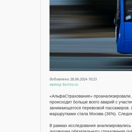
добавлено 28.06.2024 10:23
автор korins.ru
«АльфаСтрахование» проанализировала да
происходит больше всего аварий с участ
занимающегося перевозкой пассажиров. Л
маршрутками стала Москва (36%). Следом
В рамках исследования анализировались 
договорам обязательного страхования гр