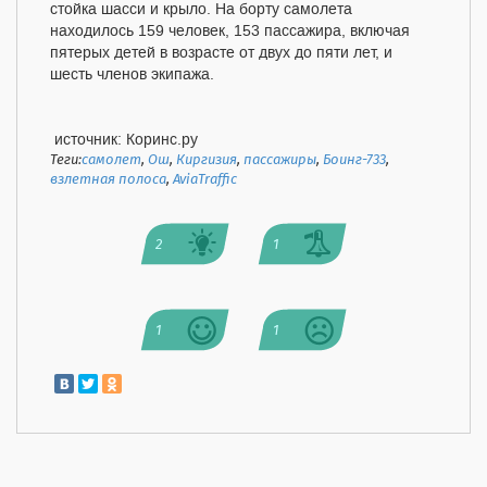
стойка шасси и крыло. На борту самолета
находилось 159 человек, 153 пассажира, включая
пятерых детей в возрасте от двух до пяти лет, и
шесть членов экипажа.
источник: Коринс.ру
Теги:
самолет
,
Ош
,
Киргизия
,
пассажиры
,
Боинг-733
,
взлетная полоса
,
AviaTraffic
2
1
1
1