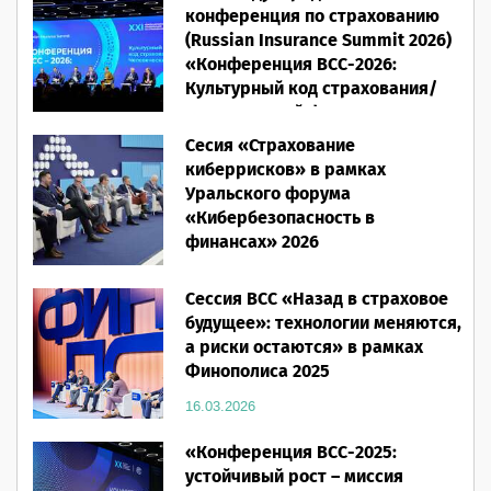
конференция по страхованию
(Russian Insurance Summit 2026)
«Конференция ВСС-2026:
Культурный код страхования/
Человеческий фактор»
Сесия «Страхование
28.05.2026
киберрисков» в рамках
Уральского форума
«Кибербезопасность в
финансах» 2026
16.03.2026
Сессия ВСС «Назад в страховое
будущее»: технологии меняются,
а риски остаются» в рамках
Финополиса 2025
16.03.2026
«Конференция ВСС-2025:
устойчивый рост – миссия