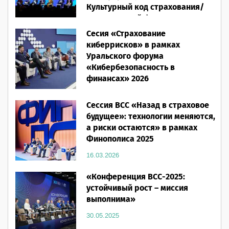
Культурный код страхования/
Человеческий фактор»
Сесия «Страхование
28.05.2026
киберрисков» в рамках
Уральского форума
«Кибербезопасность в
финансах» 2026
16.03.2026
Сессия ВСС «Назад в страховое
будущее»: технологии меняются,
а риски остаются» в рамках
Финополиса 2025
16.03.2026
«Конференция ВСС-2025:
устойчивый рост – миссия
выполнима»
30.05.2025