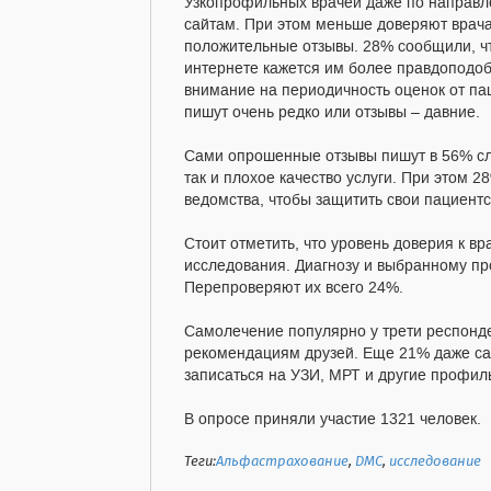
Узкопрофильных врачей даже по направл
сайтам. При этом меньше доверяют врача
положительные отзывы. 28% сообщили, чт
интернете кажется им более правдоподо
внимание на периодичность оценок от пац
пишут очень редко или отзывы – давние.
Сами опрошенные отзывы пишут в 56% слу
так и плохое качество услуги. При этом 
ведомства, чтобы защитить свои пациентс
Стоит отметить, что уровень доверия к в
исследования. Диагнозу и выбранному п
Перепроверяют их всего 24%.
Самолечение популярно у трети респонде
рекомендациям друзей. Еще 21% даже са
записаться на УЗИ, МРТ и другие профил
В опросе приняли участие 1321 человек.
Теги:
Альфастрахование
,
ДМС
,
исследование