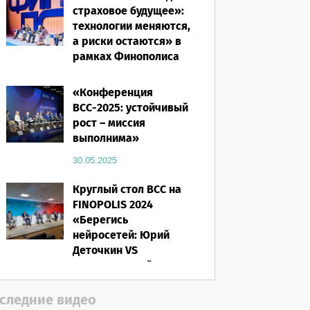
страховое будущее»:
технологии меняются,
а риски остаются» в
рамках Финополиса
2025
«Конференция
16.03.2026
ВСС-2025: устойчивый
рост – миссия
выполнима»
30.05.2025
Круглый стол ВСС на
FINOPOLIS 2024
«Берегись
нейросетей: Юрий
Деточкин VS
искусственный
интеллект»
следние видео
12.11.2024