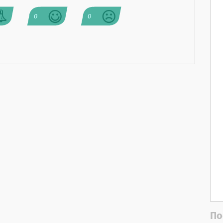
0
0
По