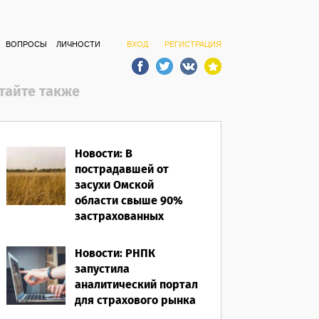
ВОПРОСЫ
ЛИЧНОСТИ
ВХОД
РЕГИСТРАЦИЯ
тайте также
Новости: В
пострадавшей от
засухи Омской
области свыше 90%
застрахованных
посевов защищены
полисом «от ЧС»
Новости: РНПК
запустила
05.08.2026
аналитический портал
для страхового рынка