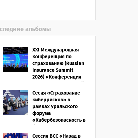
следние альбомы
XXI Международная
конференция по
страхованию (Russian
Insurance Summit
2026) «Конференция
ВСС-2026: Культурный
код страхования/
Сесия «Страхование
Человеческий
киберрисков» в
фактор»
рамках Уральского
форума
28.05.2026
«Кибербезопасность в
финансах» 2026
Сессия ВСС «Назад в
16.03.2026