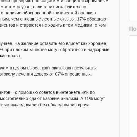
ению проверяют по соцсетям и специализированным
м в том случае, если о них исключительно
о наличие обоснованной критической оценки в
бным, чем сплошные лестные отзывы. 17% обращают
иентов и стараются не ходить к тем медикам, о ком
По
чаев. На желание оставить его влияет как хорошее,
28% при плохом качестве могут обратиться в надзорные
кие права.
рачам в целом вырос, как показывают результаты
ротоколу лечения доверяют 67% опрошенных.
нтов – с помощью советов в интернете или по
мостоятельно сдают базовые анализы. А 11% могут
ьные исследования без обследования врача.