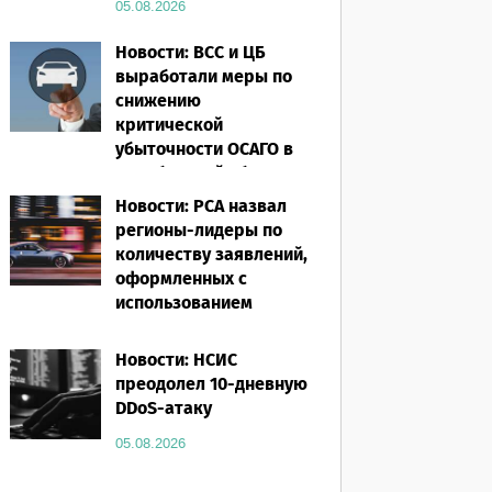
05.08.2026
Новости: ВСС и ЦБ
выработали меры по
снижению
критической
убыточности ОСАГО в
Челябинской области
Новости: РСА назвал
05.08.2026
регионы-лидеры по
количеству заявлений,
оформленных с
использованием
европротокола за
первое полугодие 2026
Новости: НСИС
года
преодолел 10-дневную
DDoS-атаку
05.08.2026
05.08.2026