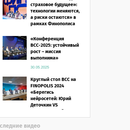
страховое будущее»:
технологии меняются,
а риски остаются» в
рамках Финополиса
2025
«Конференция
16.03.2026
ВСС-2025: устойчивый
рост – миссия
выполнима»
30.05.2025
Круглый стол ВСС на
FINOPOLIS 2024
«Берегись
нейросетей: Юрий
Деточкин VS
искусственный
интеллект»
следние видео
12.11.2024