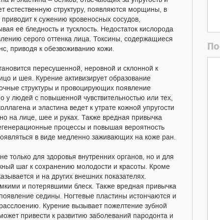
а и эластина – белков, отвечающих за упругость и
яет естественную структуру, появляются морщины, в
е приводит к сужению кровеносных сосудов,
ая её бледность и тусклость. Недостаток кислорода
влению серого оттенка лица. Токсины, содержащиеся
По
с, приводя к обезвоживанию кожи.
тановится пересушенной, неровной и склонной к
ицо и шея. Курение активизирует образование
очные структуры и провоцирующих появление
о у людей с повышенной чувствительностью или тех,
коллагена и эластина ведет к утрате кожной упругости
но на лице, шее и руках. Также вредная привычка
егенерационные процессы и повышая вероятность
оявляться в виде медленно заживающих на коже ран.
не только для здоровья внутренних органов, но и для
ажный шаг к сохранению молодости и красоты. Кроме
казывается и на других внешних показателях.
мкими и потерявшими блеск. Также вредная привычка
появление седины. Ногтевые пластины истончаются и
 расслоению. Курение вызывает пожелтение зубной
 может привести к развитию заболеваний пародонта и