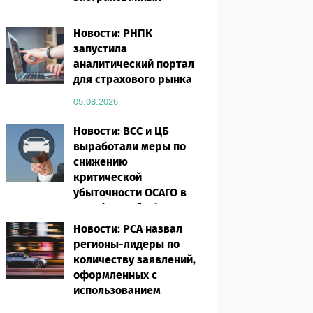
посевов защищены
полисом «от ЧС»
Новости: РНПК
запустила
05.08.2026
аналитический портал
для страхового рынка
05.08.2026
Новости: ВСС и ЦБ
выработали меры по
снижению
критической
убыточности ОСАГО в
Челябинской области
Новости: РСА назвал
05.08.2026
регионы-лидеры по
количеству заявлений,
оформленных с
использованием
европротокола за