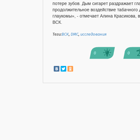
потере зубов. Дым сигарет раздражает гл
продолжительное воздействие табачного 
глаукомы», - отмечает Алина Красикова,
ВСК.
Теги:
ВСК
,
ДМС
,
исследования
0
0