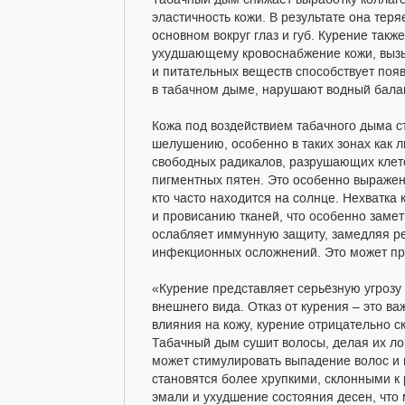
Табачный дым снижает выработку коллаген
эластичность кожи. В результате она тер
основном вокруг глаз и губ. Курение такж
ухудшающему кровоснабжение кожи, вызыв
и питательных веществ способствует поя
в табачном дыме, нарушают водный балан
Кожа под воздействием табачного дыма с
шелушению, особенно в таких зонах как л
свободных радикалов, разрушающих клет
пигментных пятен. Это особенно выражен
кто часто находится на солнце. Нехватка 
и провисанию тканей, что особенно замет
ослабляет иммунную защиту, замедляя р
инфекционных осложнений. Это может пр
«Курение представляет серьёзную угрозу 
внешнего вида. Отказ от курения – это в
влияния на кожу, курение отрицательно с
Табачный дым сушит волосы, делая их ло
может стимулировать выпадение волос и 
становятся более хрупкими, склонными к
эмали и ухудшение состояния десен, что