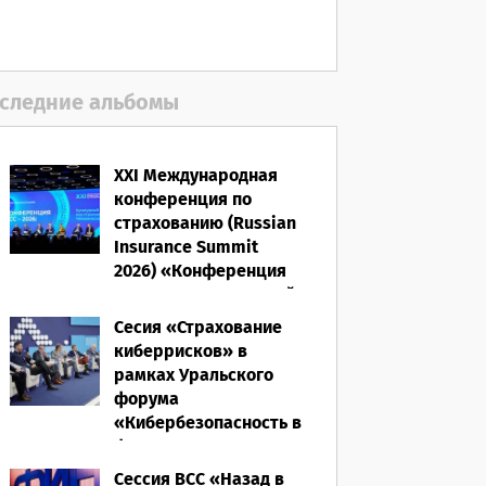
первое полугодие 2026
года
05.08.2026
следние альбомы
XXI Международная
конференция по
страхованию (Russian
Insurance Summit
2026) «Конференция
ВСС-2026: Культурный
код страхования/
Сесия «Страхование
Человеческий
киберрисков» в
фактор»
рамках Уральского
форума
28.05.2026
«Кибербезопасность в
финансах» 2026
Сессия ВСС «Назад в
16.03.2026