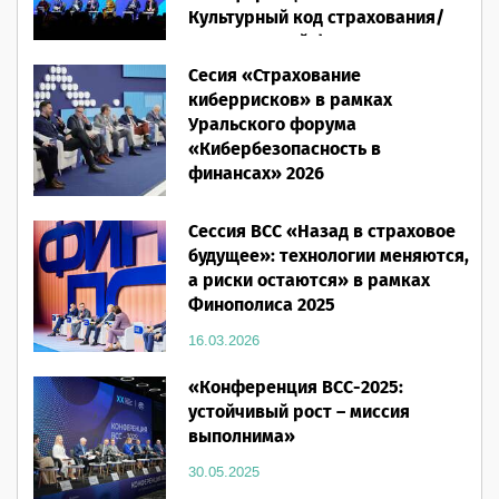
Культурный код страхования/
Человеческий фактор»
Сесия «Страхование
28.05.2026
киберрисков» в рамках
Уральского форума
«Кибербезопасность в
финансах» 2026
16.03.2026
Сессия ВСС «Назад в страховое
будущее»: технологии меняются,
а риски остаются» в рамках
Финополиса 2025
16.03.2026
«Конференция ВСС-2025:
устойчивый рост – миссия
выполнима»
30.05.2025