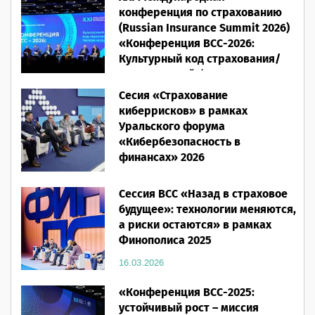
конференция по страхованию
(Russian Insurance Summit 2026)
«Конференция ВСС-2026:
Культурный код страхования/
Человеческий фактор»
Сесия «Страхование
28.05.2026
киберрисков» в рамках
Уральского форума
«Кибербезопасность в
финансах» 2026
16.03.2026
Сессия ВСС «Назад в страховое
будущее»: технологии меняются,
а риски остаются» в рамках
Финополиса 2025
16.03.2026
«Конференция ВСС-2025:
устойчивый рост – миссия