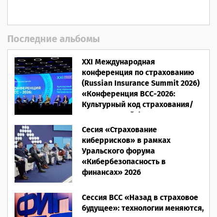
Последние альбомы
XXI Международная
конференция по страхованию
(Russian Insurance Summit 2026)
«Конференция ВСС-2026:
Культурный код страхования/
Человеческий фактор»
Сесия «Страхование
28.05.2026
киберрисков» в рамках
Уральского форума
«Кибербезопасность в
финансах» 2026
16.03.2026
Сессия ВСС «Назад в страховое
будущее»: технологии меняются,