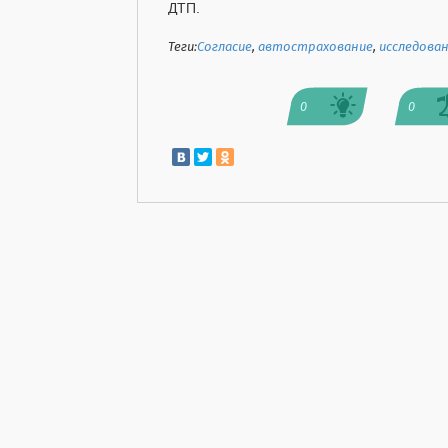
ДТП.
Теги:
Согласие
,
автострахование
,
исследова
0
0