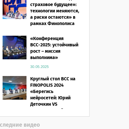
страховое будущее»:
технологии меняются,
а риски остаются» в
рамках Финополиса
2025
«Конференция
16.03.2026
ВСС-2025: устойчивый
рост – миссия
выполнима»
30.05.2025
Круглый стол ВСС на
FINOPOLIS 2024
«Берегись
нейросетей: Юрий
Деточкин VS
искусственный
интеллект»
следние видео
12.11.2024