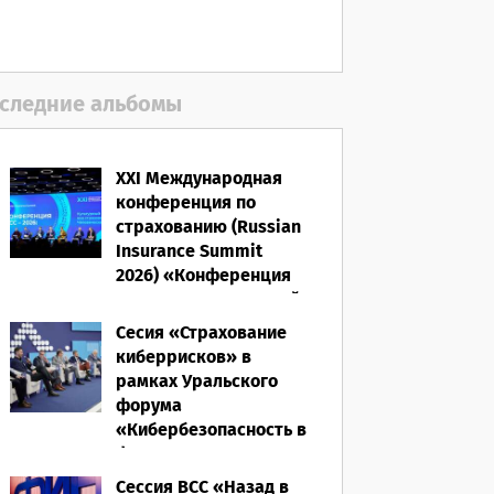
следние альбомы
XXI Международная
конференция по
страхованию (Russian
Insurance Summit
2026) «Конференция
ВСС-2026: Культурный
код страхования/
Сесия «Страхование
Человеческий
киберрисков» в
фактор»
рамках Уральского
форума
28.05.2026
«Кибербезопасность в
финансах» 2026
Сессия ВСС «Назад в
16.03.2026