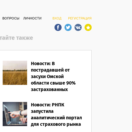
ВОПРОСЫ
ЛИЧНОСТИ
ВХОД
РЕГИСТРАЦИЯ
тайте также
Новости: В
пострадавшей от
засухи Омской
области свыше 90%
застрахованных
посевов защищены
полисом «от ЧС»
Новости: РНПК
запустила
05.08.2026
аналитический портал
для страхового рынка