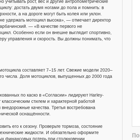
о учитывать рост, вес и другие антропометрические
иклу: достать двумя ногами до пола и помнить: в
хности, а на дороге могут быть колея или уклон.
 не удержать мотоцикл высока», — отмечает директор
рбачинский. — «В качестве первого не
цикл. Особенно если он внешне выглядит спортивно,
еру управления и скорость. Вы должны понимать, что
мотоцикла составляет 7–15 лет. Свежие модели 2020–
го числа. Доля мотоциклов, выпущенных до 2000 года
ахованных по каско в «Согласии» лидируют Harley-
 классическим стилем и характерной работой
и внедорожные качества. Третья востребована
нической оснащённости.
овить его к сезону. Проверьте тормоза, состояние
 технические жидкости. И обязательно оформите
По
ных финансовых потерь при столкновении,