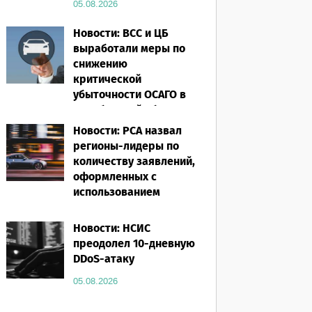
05.08.2026
Новости: ВСС и ЦБ
выработали меры по
снижению
критической
убыточности ОСАГО в
Челябинской области
Новости: РСА назвал
05.08.2026
регионы-лидеры по
количеству заявлений,
оформленных с
использованием
европротокола за
первое полугодие 2026
Новости: НСИС
года
преодолел 10-дневную
DDoS-атаку
05.08.2026
05.08.2026