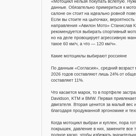
«Мотоцикл нельзя покупать вслепую. Нужн
данные. Обязательно примериться к мотоц
салоне он стоит на идеально ровной повер
Если вы стоите на цыпочках, вероятность
направления «Авилон Мото» Станислав Ка
рекомендуется выбирать спортивный мото
но на деле провоцирует агрессивную ман
такое 60 км/ч, а что — 120 км/ч».
Какие мотоциклы выбирают россияне
По данным «Согласия», средний возраст 
2026 годов составляют лишь 24% от обще
составляет 11%.
Что касается марок, то в портфеле застр
Davidson, KTM и BMW. Первая привлекает
двигателя. Вторая ценится за малый вес 
благодаря продуманной эргономике и тех
Когда мотоцикл выбран и куплен, пора гот
покрышек, давление в них, замените все
полное каско, чтобы избежать значитель