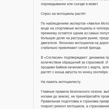
опрокидывании или съезде в кювет.
Спрос на мотоциклы растёт
По наблюдениям экспертов «Авилон Мото»
моде на спортивные мотоциклы и чопперы
прежнему остаётся одним из самых попул
большую долю на растущем рынке, предст
двигателя. Японских мотоциклов на доро
стабильно привлекают силой бренда.
В «Согласии» подтверждают: динамика п
количеством обращений за страховкой. И 
продажи байков начинаются с марта, зат
растёт с конца августа по конец сентября
На память мотоциклисту
Главные правила безопасного сезона: вы
ногами до земли), не пренебрегайте пров
Правильная подготовка и страховка прев
покроет ремонт мотоцикла, а страхование