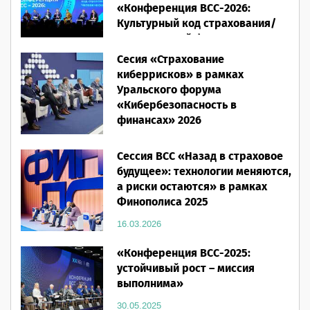
«Конференция ВСС-2026:
Культурный код страхования/
Человеческий фактор»
Сесия «Страхование
28.05.2026
киберрисков» в рамках
Уральского форума
«Кибербезопасность в
финансах» 2026
16.03.2026
Сессия ВСС «Назад в страховое
будущее»: технологии меняются,
а риски остаются» в рамках
Финополиса 2025
16.03.2026
«Конференция ВСС-2025:
устойчивый рост – миссия
выполнима»
30.05.2025