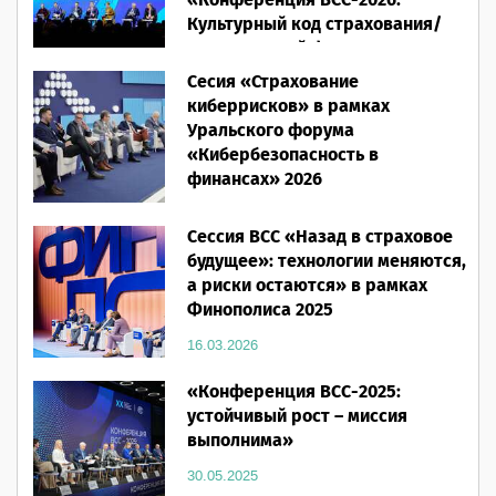
«Конференция ВСС-2026:
Культурный код страхования/
Человеческий фактор»
Сесия «Страхование
28.05.2026
киберрисков» в рамках
Уральского форума
«Кибербезопасность в
финансах» 2026
16.03.2026
Сессия ВСС «Назад в страховое
будущее»: технологии меняются,
а риски остаются» в рамках
Финополиса 2025
16.03.2026
«Конференция ВСС-2025:
устойчивый рост – миссия
выполнима»
30.05.2025