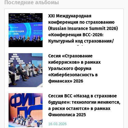
Последние альбомы
XXI Международная
конференция по страхованию
(Russian Insurance Summit 2026)
«Конференция ВСС-2026:
Культурный код страхования/
Человеческий фактор»
Сесия «Страхование
28.05.2026
киберрисков» в рамках
Уральского форума
«Кибербезопасность в
финансах» 2026
16.03.2026
Сессия ВСС «Назад в страховое
будущее»: технологии меняются,
а риски остаются» в рамках
Финополиса 2025
16.03.2026