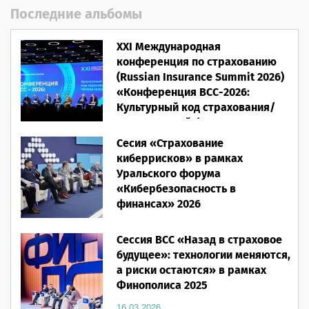
Последние альбомы
XXI Международная
конференция по страхованию
(Russian Insurance Summit 2026)
«Конференция ВСС-2026:
Культурный код страхования/
Человеческий фактор»
Сесия «Страхование
28.05.2026
киберрисков» в рамках
Уральского форума
«Кибербезопасность в
финансах» 2026
16.03.2026
Сессия ВСС «Назад в страховое
будущее»: технологии меняются,
а риски остаются» в рамках
Финополиса 2025
16.03.2026