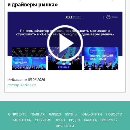
и драйверы рынка»
добавлено 05.06.2026
автор korins.ru
О ПРОЕКТЕ
ГЛАВНАЯ
ЛИКБЕЗ
ЖИЗНЬ
КОМЬЮНИТИ
НОВОСТИ
КАРТОТЕКА
СОБЫТИЯ
ФОТО
ВИДЕО
РАБОТА
ВОПРОСЫ
ЛИЧНОСТИ