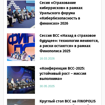
Сесия «Страхование
28.05.2026
киберрисков» в рамках
Уральского форума
«Кибербезопасность в
финансах» 2026
16.03.2026
Сессия ВСС «Назад в страховое
будущее»: технологии меняются,
а риски остаются» в рамках
Финополиса 2025
16.03.2026
«Конференция ВСС-2025:
устойчивый рост – миссия
выполнима»
30.05.2025
Круглый стол ВСС на FINOPOLIS