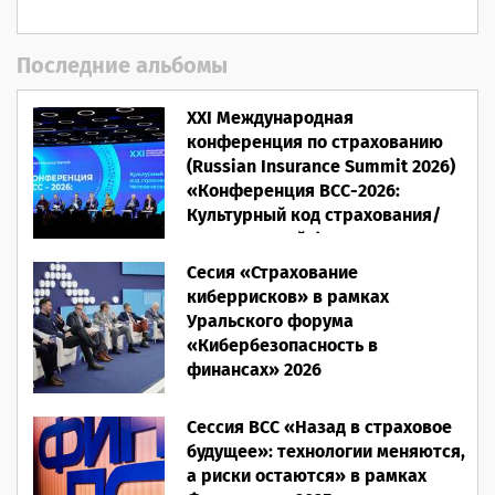
Последние альбомы
XXI Международная
конференция по страхованию
(Russian Insurance Summit 2026)
«Конференция ВСС-2026:
Культурный код страхования/
Человеческий фактор»
Сесия «Страхование
28.05.2026
киберрисков» в рамках
Уральского форума
«Кибербезопасность в
финансах» 2026
16.03.2026
Сессия ВСС «Назад в страховое
будущее»: технологии меняются,
а риски остаются» в рамках