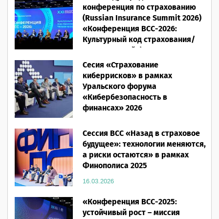
конференция по страхованию
(Russian Insurance Summit 2026)
«Конференция ВСС-2026:
Культурный код страхования/
Человеческий фактор»
Сесия «Страхование
28.05.2026
киберрисков» в рамках
Уральского форума
«Кибербезопасность в
финансах» 2026
16.03.2026
Сессия ВСС «Назад в страховое
будущее»: технологии меняются,
а риски остаются» в рамках
Финополиса 2025
16.03.2026
«Конференция ВСС-2025:
устойчивый рост – миссия