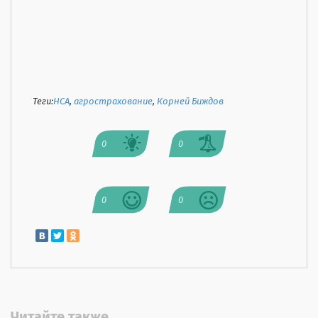
Теги:
НСА
,
агрострахование
,
Корней Биждов
0
0
0
0
Читайте также