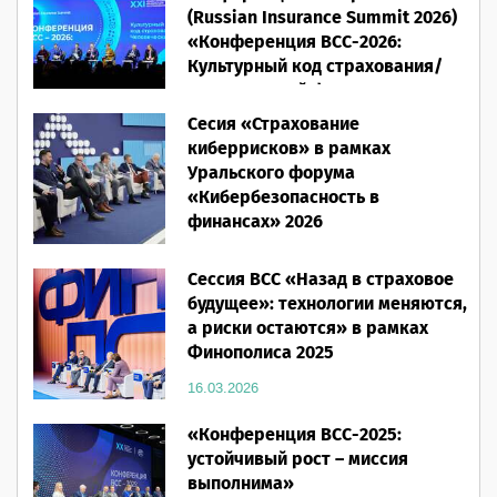
(Russian Insurance Summit 2026)
«Конференция ВСС-2026:
Культурный код страхования/
Человеческий фактор»
Сесия «Страхование
28.05.2026
киберрисков» в рамках
Уральского форума
«Кибербезопасность в
финансах» 2026
16.03.2026
Сессия ВСС «Назад в страховое
будущее»: технологии меняются,
а риски остаются» в рамках
Финополиса 2025
16.03.2026
«Конференция ВСС-2025:
устойчивый рост – миссия
выполнима»