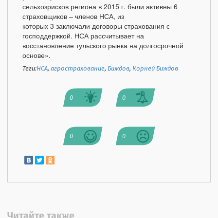
сельхозрисков региона в 2015 г. были активны 6
страховщиков – членов НСА, из
которых 3 заключали договоры страхования с
господдержкой. НСА рассчитывает на
восстановление тульского рынка на долгосрочной
основе».
Теги:
НСА
,
агрострахование
,
Биждов
,
Корней Биждов
0
0
0
0
Читайте также