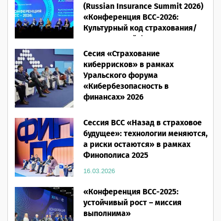
(Russian Insurance Summit 2026)
«Конференция ВСС-2026:
Культурный код страхования/
Человеческий фактор»
Сесия «Страхование
28.05.2026
киберрисков» в рамках
Уральского форума
«Кибербезопасность в
финансах» 2026
16.03.2026
Сессия ВСС «Назад в страховое
будущее»: технологии меняются,
а риски остаются» в рамках
Финополиса 2025
16.03.2026
«Конференция ВСС-2025:
устойчивый рост – миссия
выполнима»