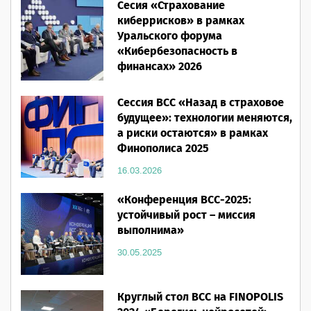
Сесия «Страхование
28.05.2026
киберрисков» в рамках
Уральского форума
«Кибербезопасность в
финансах» 2026
16.03.2026
Сессия ВСС «Назад в страховое
будущее»: технологии меняются,
а риски остаются» в рамках
Финополиса 2025
16.03.2026
«Конференция ВСС-2025:
устойчивый рост – миссия
выполнима»
30.05.2025
Круглый стол ВСС на FINOPOLIS