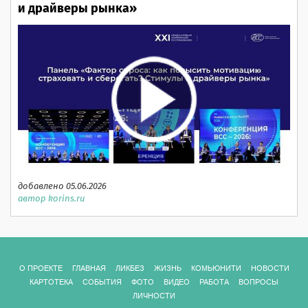
и драйверы рынка»
добавлено 05.06.2026
автор korins.ru
О ПРОЕКТЕ
ГЛАВНАЯ
ЛИКБЕЗ
ЖИЗНЬ
КОМЬЮНИТИ
НОВОСТИ
КАРТОТЕКА
СОБЫТИЯ
ФОТО
ВИДЕО
РАБОТА
ВОПРОСЫ
ЛИЧНОСТИ