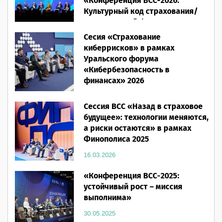
«Конференция ВСС-2026:
Культурный код страхования/
Человеческий фактор»
Сесия «Страхование
28.05.2026
киберрисков» в рамках
Уральского форума
«Кибербезопасность в
финансах» 2026
16.03.2026
Сессия ВСС «Назад в страховое
будущее»: технологии меняются,
а риски остаются» в рамках
Финополиса 2025
16.03.2026
«Конференция ВСС-2025:
устойчивый рост – миссия
выполнима»
30.05.2025