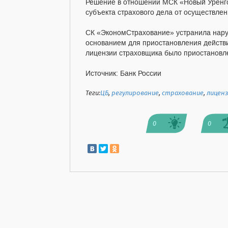
Решение в отношении МСК «Новый Уренго
субъекта страхового дела от осуществле
СК «ЭкономСтрахование» устранила нару
основанием для приостановления действи
лицензии страховщика было приостановле
Источник: Банк России
Теги:
ЦБ
,
регулирование
,
страхование
,
лиценз
0
0