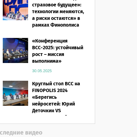
страховое будущее»:
технологии меняются,
а риски остаются» в
рамках Финополиса
2025
«Конференция
16.03.2026
ВСС-2025: устойчивый
рост – миссия
выполнима»
30.05.2025
Круглый стол ВСС на
FINOPOLIS 2024
«Берегись
нейросетей: Юрий
Деточкин VS
искусственный
интеллект»
следние видео
12.11.2024