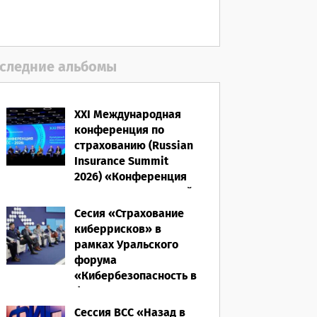
полисом «от ЧС»
05.08.2026
следние альбомы
XXI Международная
конференция по
страхованию (Russian
Insurance Summit
2026) «Конференция
ВСС-2026: Культурный
код страхования/
Сесия «Страхование
Человеческий
киберрисков» в
фактор»
рамках Уральского
форума
28.05.2026
«Кибербезопасность в
финансах» 2026
Сессия ВСС «Назад в
16.03.2026