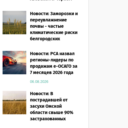
морях
Новости: Заморозки и
06.08.2026
переувлажнение
почвы - частые
климатические риски
белгородских
аграриев
Новости: РСА назвал
06.08.2026
регионы-лидеры по
продажам е-ОСАГО за
7 месяцев 2026 года
06.08.2026
Новости: В
пострадавшей от
засухи Омской
области свыше 90%
застрахованных
посевов защищены