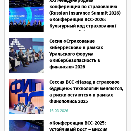
XXI Международная
конференция по страхованию
(Russian Insurance Summit 2026)
«Конференция ВСС-2026:
Культурный код страхования/
Человеческий фактор»
Сесия «Страхование
28.05.2026
киберрисков» в рамках
Уральского форума
«Кибербезопасность в
финансах» 2026
16.03.2026
Сессия ВСС «Назад в страховое
будущее»: технологии меняются,
а риски остаются» в рамках
Финополиса 2025
16.03.2026
«Конференция ВСС-2025:
устойчивый рост – миссия