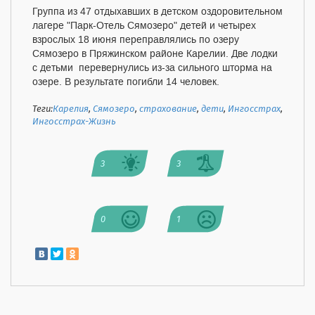
Группа из 47 отдыхавших в детском оздоровительном
лагере "Парк-Отель Сямозеро" детей и четырех
взрослых 18 июня переправлялись по озеру
Сямозеро в Пряжинском районе Карелии. Две лодки
с детьми перевернулись из-за сильного шторма на
озере. В результате погибли 14 человек.
Теги:
Карелия
,
Сямозеро
,
страхование
,
дети
,
Ингосстрах
,
Ингосстрах-Жизнь
3
3
0
1