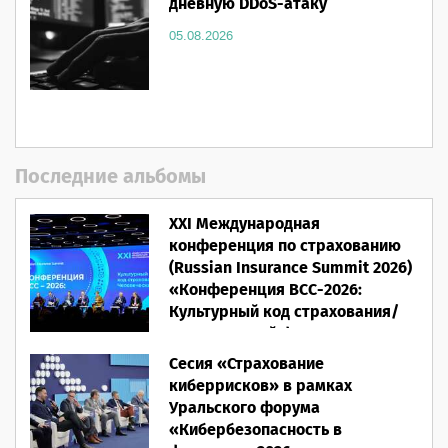
дневную DDoS-атаку
05.08.2026
Последние альбомы
XXI Международная
конференция по страхованию
(Russian Insurance Summit 2026)
«Конференция ВСС-2026:
Культурный код страхования/
Человеческий фактор»
Сесия «Страхование
28.05.2026
киберрисков» в рамках
Уральского форума
«Кибербезопасность в