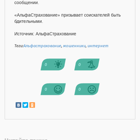
сообщении.
«АльфаСтрахование» призывает соискателей быть
бдительными.
Источник: АльфаСтрахование
Теги:
Альфастрахование
,
мошенники
,
интернет
0
0
0
0