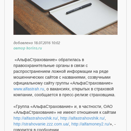
добавлено 18.07.2016 10:02
автор korins.ru
«АльфаСтрахование» обратилась в
правоохранительные органы в связи с
распространением ложной информации на ряде
мошеннических сайтов с названиями, созвучными
официальному сайту группы «АльфаСтрахование»
www.alfastrah.ru
, о вакансиях, открытых в страховой
компании, сообщается в пресс-релизе страховщика.
«Группа «АльфаСтрахование» и, в частности, ОАО
«АльфаСтрахование» не имеют отношения к сайтам
http://alfastrahovshik.ru/
,
http://alfastrahovshik.ru/
,
http://strahovanie.zzz.com.ua/
,
http://alfamoney2.ru/
», -
говорится в сообщении.