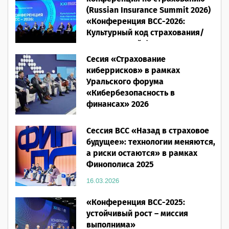
(Russian Insurance Summit 2026)
«Конференция ВСС-2026:
Культурный код страхования/
Человеческий фактор»
Сесия «Страхование
28.05.2026
киберрисков» в рамках
Уральского форума
«Кибербезопасность в
финансах» 2026
16.03.2026
Сессия ВСС «Назад в страховое
будущее»: технологии меняются,
а риски остаются» в рамках
Финополиса 2025
16.03.2026
«Конференция ВСС-2025:
устойчивый рост – миссия
выполнима»