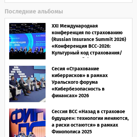
Последние альбомы
XXI Международная
конференция по страхованию
(Russian Insurance Summit 2026)
«Конференция ВСС-2026:
Культурный код страхования/
Человеческий фактор»
Сесия «Страхование
28.05.2026
киберрисков» в рамках
Уральского форума
«Кибербезопасность в
финансах» 2026
16.03.2026
Сессия ВСС «Назад в страховое
будущее»: технологии меняются,
а риски остаются» в рамках
Финополиса 2025