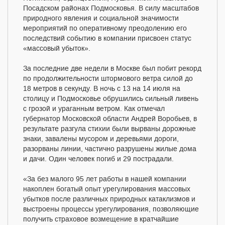
Посадском районах Подмосковья. В силу масштабов
природного явления и социальной значимости
мероприятий по оперативному преодолению его
последствий событию в компании присвоен статус
«массовый убыток».
За последние две недели в Москве был побит рекорд
по продолжительности штормового ветра силой до
18 метров в секунду. В ночь с 13 на 14 июля на
столицу и Подмосковье обрушились сильный ливень
с грозой и ураганным ветром. Как отмечал
губернатор Московской области Андрей Воробьев, в
результате разгула стихии были вырваны дорожные
знаки, завалены мусором и деревьями дороги,
разорваны линии, частично разрушены жилые дома
и дачи. Один человек погиб и 29 пострадали.
«За без малого 95 лет работы в нашей компании
накоплен богатый опыт урегулирования массовых
убытков после различных природных катаклизмов и
выстроены процессы урегулирования, позволяющие
получить страховое возмещение в кратчайшие