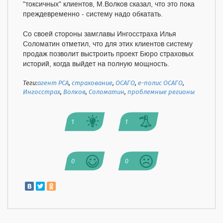
"токсичных" клиентов, М.Волков сказал, что это пока
преждевременно - систему надо обкатать.
Со своей стороны замглавы Ингосстраха Илья
Соломатин отметил, что для этих клиентов систему
продаж позволит выстроить проект Бюро страховых
историй, когда выйдет на полную мощность.
Теги:
агент РСА
,
страхование
,
ОСАГО
,
е-полис ОСАГО
,
Ингосстрах
,
Волков
,
Соломатин
,
проблемные регионы
1
1
0
0