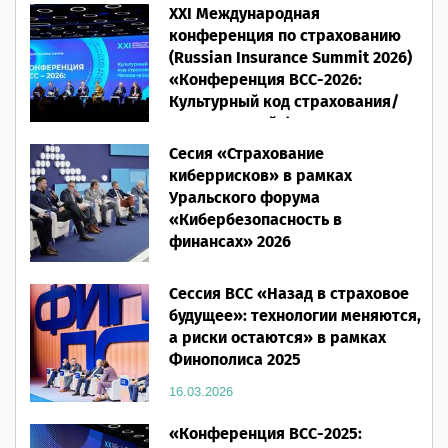
XXI Международная
конференция по страхованию
(Russian Insurance Summit 2026)
«Конференция ВСС-2026:
Культурный код страхования/
Человеческий фактор»
Сесия «Страхование
28.05.2026
киберрисков» в рамках
Уральского форума
«Кибербезопасность в
финансах» 2026
16.03.2026
Сессия ВСС «Назад в страховое
будущее»: технологии меняются,
а риски остаются» в рамках
Финополиса 2025
16.03.2026
«Конференция ВСС-2025: