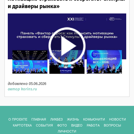
и драйверы рынка»
добавлено 05.06.2026
автор korins.ru
О ПРОЕКТЕ
ГЛАВНАЯ
ЛИКБЕЗ
ЖИЗНЬ
КОМЬЮНИТИ
НОВОСТИ
КАРТОТЕКА
СОБЫТИЯ
ФОТО
ВИДЕО
РАБОТА
ВОПРОСЫ
ЛИЧНОСТИ