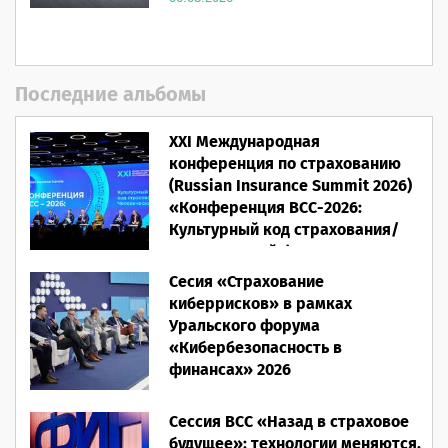
Последние альбомы
XXI Международная
конференция по страхованию
(Russian Insurance Summit 2026)
«Конференция ВСС-2026:
Культурный код страхования/
Человеческий фактор»
Сесия «Страхование
28.05.2026
киберрисков» в рамках
Уральского форума
«Кибербезопасность в
финансах» 2026
16.03.2026
Сессия ВСС «Назад в страховое
будущее»: технологии меняются,